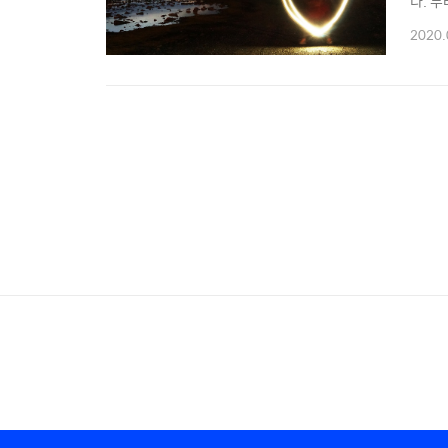
다. 
있도록
2020.
자 한
동 / 