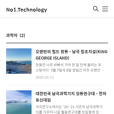
No1.Technology
메
뉴
과학자
(2)
오랜만의 필드 활동 - 남극 킹조지섬(KING
GEORGE ISLAND)
한동안 너무 바빠서 거의 한 달 만에 올리는 포
스팅이다. 5월 7일과 8일 양일간 아주 오랜만에
필드 활동을 다녀왔다. 7일에는 기지 건너편에
2020.05.11
있는 위버반도에 연구 샘플 채집 지원을, 8일에
는 바톤반도 나비봉에 있는 무선 중계기를 점검
하러 다녀왔다. 사진은 남극 킹조지섬의 지도 중
대한민국 남극과학기지 월동연구대 - 전자
일부이다. 세종과학기지는 바톤반도에 위치해
통신대원
있고, 바톤반도에서 마리안 소만 건너편에 위치
극지연구소에서는 '20-'21 시즌의 남극과학기
한 반도가 위버반도이다. 위버반도를 가기 위해
지를 가꾸어 나갈 월동연구대를 모집중에 있다.
서는 해상으로 이동을 하여야 한다. 육상으로도