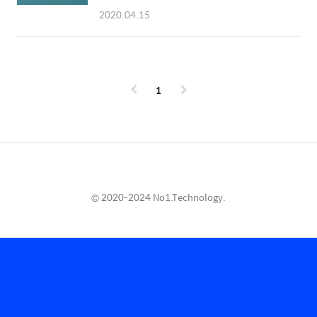
서류 접수 마감까지 이틀정도의 시간밖에 남지
연결이 되어있기는 하지만 마리안 소만 빙벽과
2020.04.15
않았지만 채용에 대한 홍보 차원에서 남극과학
빙원은 지구온난화로 인해 빠르게 녹아내리고
기지와 월동연구대에 대한 소개와 더불어, 전자
있기 때문에 매우 위험한 관계로 통로로 이용할
통신 대원을 준비함에 있어서 정보가 부족하여
수 없다. 나비봉은 같은 반도내에 있고 빙하가
정말 힘들었던 기억으로 전자통신 대원이 되고
아닌 땅이 노출된 지역으로 연결되어 있어서 육
싶은 누군가에게 도움이 되고 싶은 마음에서 전
상으로 이동할 수 있다. ..
1
형 과정에 대한 소개를 하기 위해 포스팅을 한
다. ○ 대한민국 남극과학기지 2020년 현재, 대
한민국은 남극 대륙에 두개의 과학기지를 운영
중에 있다. 각 기지에는 18명의 월동연구대가 1
년간 상주하며 연구와 기지유지 업무를 수행하
고, 남극의 여름철인 12월에서 이듬해 2월까지
는 약 100여명의 하계 연구대가 파견되어 다양
© 2020-2024 No1.Technology.
한 분야의 극지연구를 수행한다...